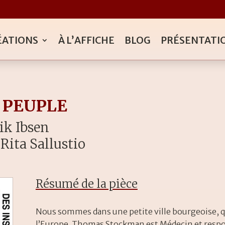
ÉATIONS
À L’AFFICHE
BLOG
PRÉSENTATI
 PEUPLE
ik Ibsen
Rita Sallustio
Résumé de la pièce
Nous sommes dans une petite ville bourgeoise, qu
l’Europe. Thomas Stockman est Médecin et respo